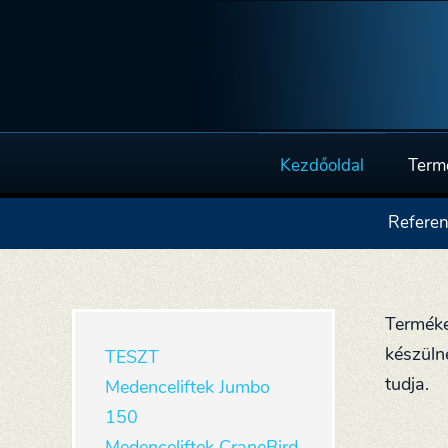
Kezdőoldal
Term
Referen
Terméke
készüln
TESZT
tudja.
Medenceliftek Jumbo
150
Medenceliftek CraneBird