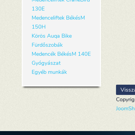
130E
Medenceliftek BékésM
150H
Körös Auqa Bike
Fürdőszobák
Medencék BékésM 140E
Gyógyászat
Egyéb munkák
Copyri
JoomSh