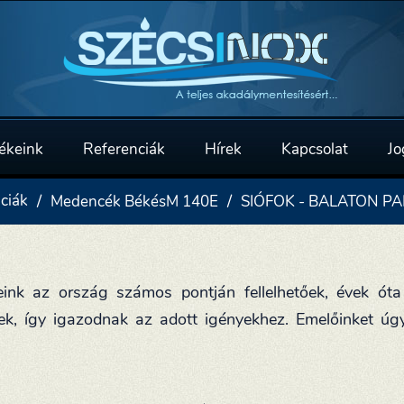
ékeink
Referenciák
Hírek
Kapcsolat
Jo
ciák
Medencék BékésM 140E
SIÓFOK - BALATON PAR
ink az ország számos pontján fellelhetőek, évek óta
ek, így igazodnak az adott igényekhez. Emelőinket úgy